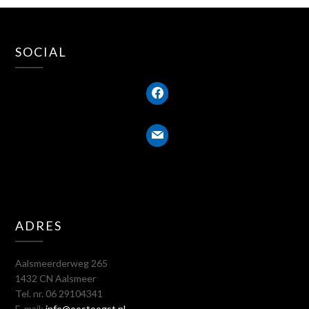
SOCIAL
facebook
mail
ADRES
Aalsmeerderweg 265
1432 CN Aalsmeer
Tel. nr. 06 29104341
E-mail:
info@oostoogst.nl