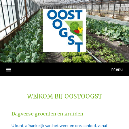
Ga
naar
inhoud
Menu
WElKOM BIJ OOSTOOGST
Dagverse groenten en kruiden
U kunt, afhankelijk van het weer en ons aanbod, vanaf